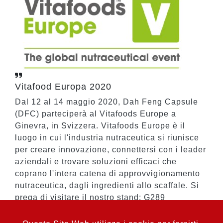
Vitafood Europa 2020
Dal 12 al 14 maggio 2020, Dah Feng Capsule
(DFC) parteciperà al Vitafoods Europe a
Ginevra, in Svizzera. Vitafoods Europe è il
luogo in cui l'industria nutraceutica si riunisce
per creare innovazione, connettersi con i leader
aziendali e trovare soluzioni efficaci che
coprano l'intera catena di approvvigionamento
nutraceutica, dagli ingredienti allo scaffale. Si
prega di visitare il nostro stand: G289
Di ritorno