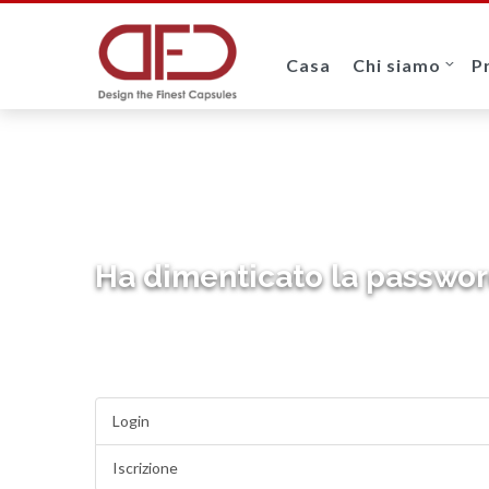
Casa
Chi siamo
P
Ha dimenticato la passwo
Login
Iscrizione