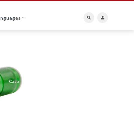
anguages
Casa
Membro
Ha dimenticato la password