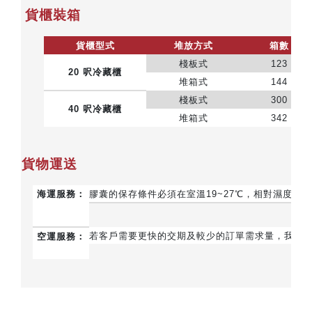
貨櫃裝箱
貨櫃型式
堆放方式
箱數
棧板式
123
20 呎冷藏櫃
堆箱式
144
棧板式
300
40 呎冷藏櫃
堆箱式
342
貨物運送
海運服務：
膠囊的保存條件必須在室溫19~27℃，相對濕度4
若客戶需要更快的交期及較少的訂單需求量，我們也
空運服務：